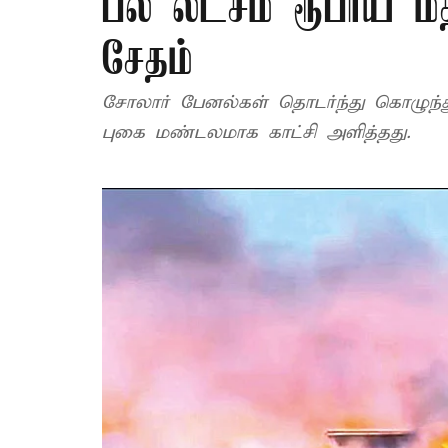
பல லட்சம் ரூபாய் ம
சேதம்
சோலார் பேனல்கள் தொடர்ந்து கொழுந்து 
புகை மண்டலமாக காட்சி அளித்தது.