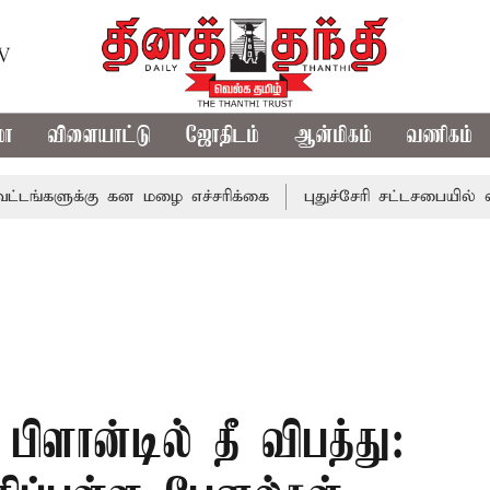
TV
மா
விளையாட்டு
ஜோதிடம்
ஆன்மிகம்
வணிகம்
க்கு கன மழை எச்சரிக்கை
புதுச்சேரி சட்டசபையில் வரும் 24ம
பிளான்டில் தீ விபத்து: