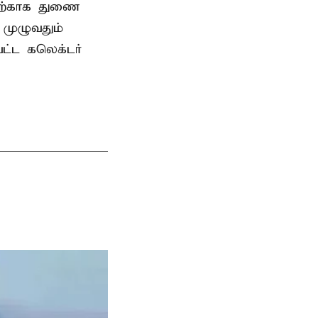
தற்காக துணை
முழுவதும்
வட்ட கலெக்டர்