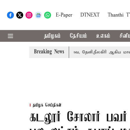
E-Paper
DTNEXT
Thanthi 
தமிழகம்
தேசியம்
உலகம்
சினி
Breaking News
பெற்றார் சங்கீதா
கோவை, தேனி,நீலகிரி ஆகிய மாவட்டங்களு
தமிழக செய்திகள்
கடலூர் சோலார் பவர் 