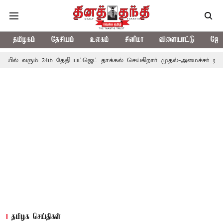
தமிழகம்
தேசியம்
உலகம்
சினிமா
விளையாட்டு
ஜோத
ும் 24ம் தேதி பட்ஜெட் தாக்கல் செய்கிறார் முதல்-அமைச்சர் ரங்கசாமி
தமிழக செய்திகள்