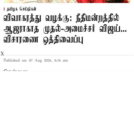
தமிழக செய்திகள்
விவாகரத்து வழக்கு: நீதிமன்றத்தில்
ஆஜராகாத முதல்-அமைச்சர் விஜய்...
விசாரணை ஒத்திவைப்பு
X
Published on
:
07 Aug 2026, 6:16 am
சென்னை,
தமிழக முதல்-அமைச்சர் விஜய் மற்றும் அவரது
மனைவி சங்கீதா தொடர்பான விவாகரத்து வழக்கு
செங்கல்பட்டு கோர்ட்டில் விசாரணையில் உள்ளது.
விவாகரத்து கோரி மனு
த.வெ.க. தலைவரும், தமிழக முதல்-
அமைச்சருமான விஜய்க்கும், அவரது மனைவி