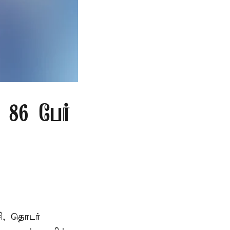
86 பேர்
ி, தொடர்