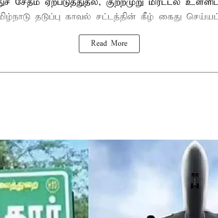
ுச் சேதம் ஏற்படுத்துதல், குற்றமுறு மிரட்டல் உள்ளி
ிழ்நாடு தடுப்பு காவல் சட்டத்தின் கீழ்
கைது
செய்யப்
Read More