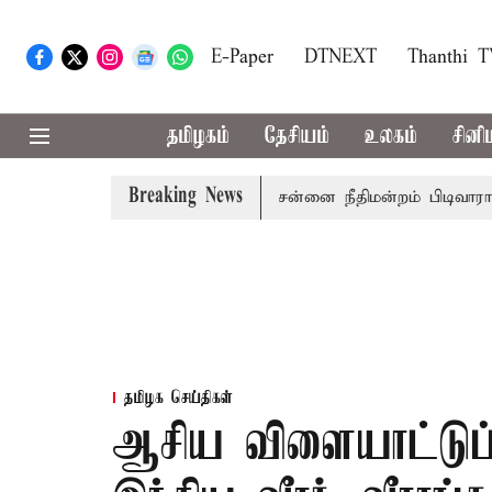
E-Paper
DTNEXT
Thanthi 
தமிழகம்
தேசியம்
உலகம்
சினி
Breaking News
அமைச்சர் பொன்முடிக்கு சென்னை நீதிமன்றம் பிடிவாராண்ட்
தமிழக செய்திகள்
ஆசிய விளையாட்டுப்