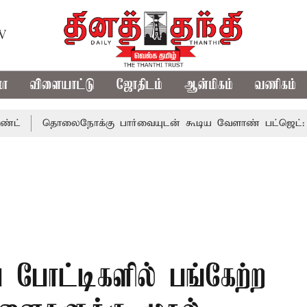
TV
மா
விளையாட்டு
ஜோதிடம்
ஆன்மிகம்
வணிகம்
தொலைநோக்கு பார்வையுடன் கூடிய வேளாண் பட்ஜெட்: முதல்-அம
 போட்டிகளில் பங்கேற்ற