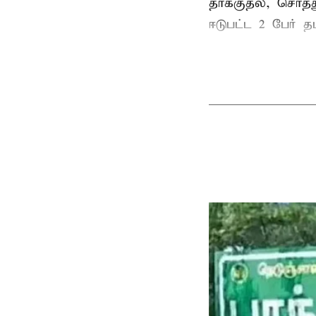
தாக்குதல், சொத்த
ஈடுபட்ட 2 பேர் தம