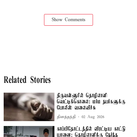
Show Comments
Related Stories
திருவள்ளூரில் தொழிலாளி
வெட்டிக்கொலை: மர்ம நபர்களுக்கு
போலீஸ் வலைவீச்சு
தினத்தந்தி
02 Aug 2026
காப்பிதோட்டத்தில் விரட்டிய காட்டு
யானை: தொழிலாளிக்கு நேர்ந்த