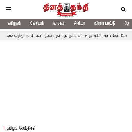
தமிழகம்
தேசியம்
உலகம்
சினிமா
விளையாட்டு
ஜோத
ு கட்சி கூட்டத்தை நடத்தாது ஏன்? உதயநிதி ஸ்டாலின் கேள்வி
த.வெ.
தமிழக செய்திகள்