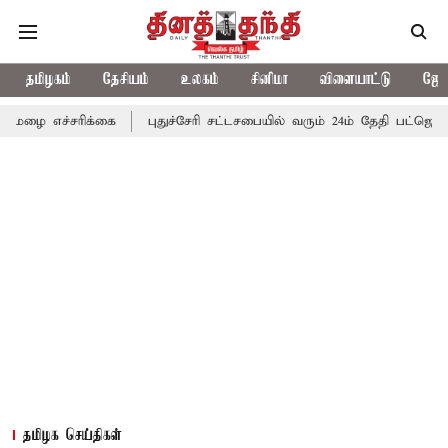
தமிழகம்
தேசியம்
உலகம்
சினிமா
விளையாட்டு
ஜோத
ிக்கை
புதுச்சேரி சட்டசபையில் வரும் 24ம் தேதி பட்ஜெட் தாக்கல் செ
தமிழக செய்திகள்