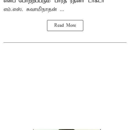
எனப் போற்றப்படும் ‘பாரத ரத்னா’ டாக்டர்
எம்.எஸ். சுவாமிநாதன் ...
Read More