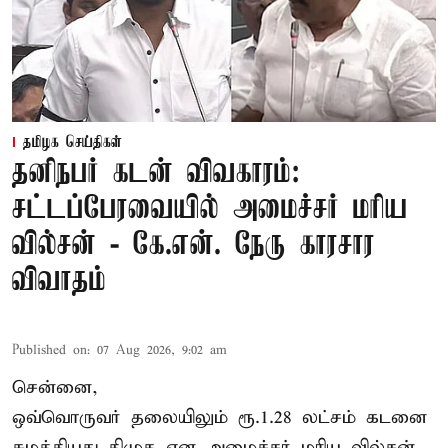
தமிழக செய்திகள்
தனிநபர் கடன் விவகாரம்:
சட்டப்பேரவையில் அமைச்சர் மரிய
வில்சன் - கே.என். நேரு காரசார
விவாதம்
Published on
:
07 Aug 2026, 9:02 am
சென்னை,
ஒவ்வொருவர் தலையிலும் ரூ.1.28 லட்சம் கடனை
சுமத்தியது திமுக என அமைச்சர் மரிய வில்சன்