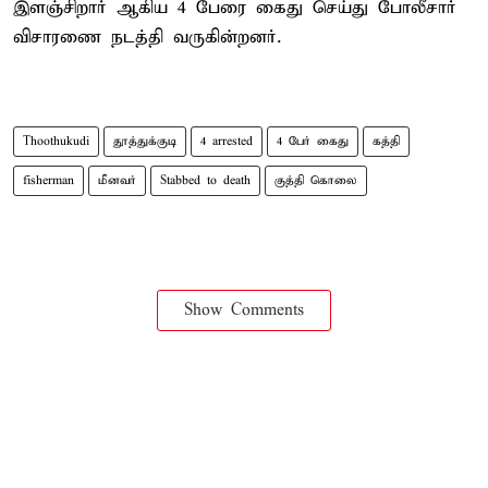
இளஞ்சிறார் ஆகிய 4 பேரை கைது செய்து போலீசார்
விசாரணை நடத்தி வருகின்றனர்.
Thoothukudi
தூத்துக்குடி
4 arrested
4 பேர் கைது
கத்தி
fisherman
மீனவர்
Stabbed to death
குத்தி கொலை
Show Comments