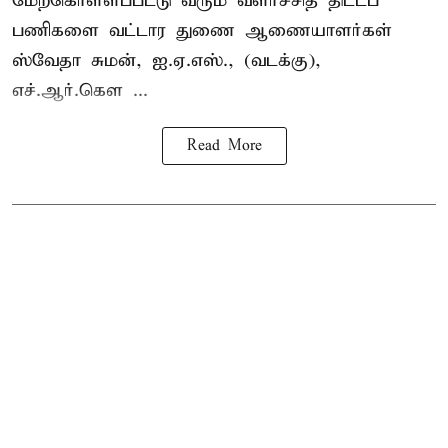
மேற்கொள்ளப்பட்டு வரும் வளர்ச்சித் திட்டப்
பணிகளை வட்டார துணை ஆணையாளர்கள்
ஸ்வேதா சுமன், ஐ.ஏ.எஸ்., (வடக்கு),
எச்.ஆர்.கௌ ...
Read More