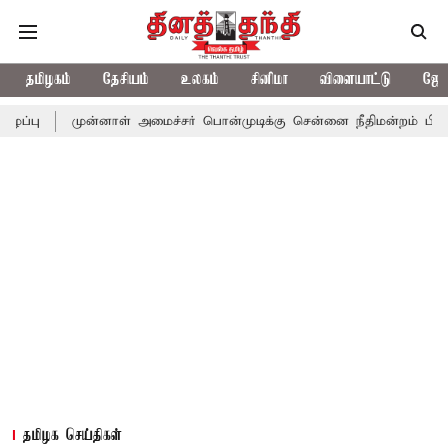
தமிழகம்
தேசியம்
உலகம்
சினிமா
விளையாட்டு
ஜோத
ுன்னாள் அமைச்சர் பொன்முடிக்கு சென்னை நீதிமன்றம் பிடிவாராண்ட்
தமிழக செய்திகள்