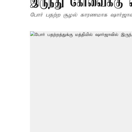
இருந்து கோவைக்கு 
போர் பதற்ற சூழல் காரணமாக ஷார்ஜாவில