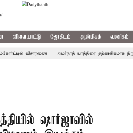
TV
மா
விளையாட்டு
ஜோதிடம்
ஆன்மிகம்
வணிகம்
ோர்ட்டில் விசாரணை
அமர்நாத் யாத்திரை தற்காலிகமாக நிறுத்தம்
த்தியில் ஷார்ஜாவில்