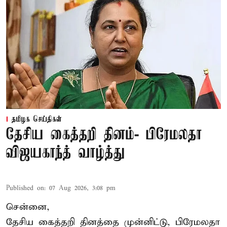
தமிழக செய்திகள்
தேசிய கைத்தறி தினம்- பிரேமலதா
விஜயகாந்த் வாழ்த்து
Published on
:
07 Aug 2026, 3:08 pm
சென்னை,
தேசிய கைத்தறி தினத்தை
முன்னிட்டு, பிரேமலதா