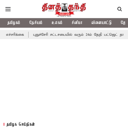
தமிழகம்
தேசியம்
உலகம்
சினிமா
விளையாட்டு
ஜோத
கை
புதுச்சேரி சட்டசபையில் வரும் 24ம் தேதி பட்ஜெட் தாக்கல் செய்கிற
தமிழக செய்திகள்