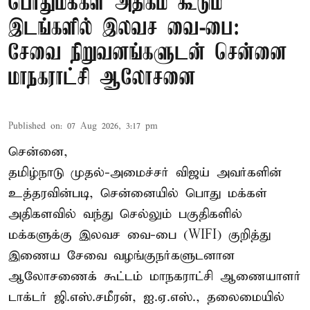
பொதுமக்கள் அதிகம் கூடும்
இடங்களில் இலவச வை-பை:
சேவை நிறுவனங்களுடன் சென்னை
மாநகராட்சி ஆலோசனை
Published on
:
07 Aug 2026, 3:17 pm
சென்னை,
தமிழ்நாடு முதல்-அமைச்சர் விஜய் அவர்களின்
உத்தரவின்படி, சென்னையில் பொது மக்கள்
அதிகளவில் வந்து செல்லும் பகுதிகளில்
மக்களுக்கு இலவச வை-பை (WIFI) குறித்து
இணைய சேவை வழங்குநர்களுடனான
ஆலோசணைக் கூட்டம் மாநகராட்சி ஆணையாளர்
டாக்டர் ஜி.எஸ்.சமீரன், ஐ.ஏ.எஸ்., தலைமையில்