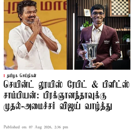
தமிழக செய்திகள்
செயின்ட் லூயிஸ் ரேபிட் & பிளிட்ஸ்
சாம்பியன்: பிரக்ஞானந்தாவுக்கு
முதல்-அமைச்சர் விஜய் வாழ்த்து
Published on
:
07 Aug 2026, 2:36 pm