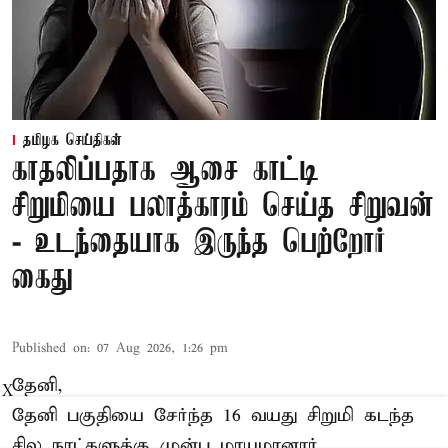
தமிழக செய்திகள்
காதலிப்பதாக ஆசை காட்டி
சிறுமியை பலாத்காரம் செய்த சிறுவன்
- உடந்தையாக இருந்த பெற்றோர்
கைது
Published on
:
07 Aug 2026, 1:26 pm
தேனி,
X
தேனி பகுதியை சேர்ந்த 16 வயது சிறுமி கடந்த
சில நாட்களுக்கு முன்பு மாயமானார்.