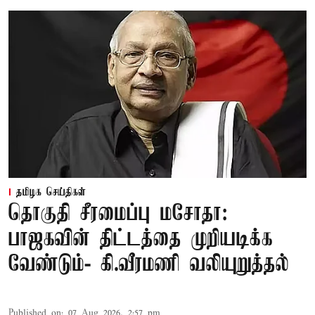
தமிழக செய்திகள்
தொகுதி சீரமைப்பு மசோதா:
பாஜகவின் திட்டத்தை முறியடிக்க
வேண்டும்- கி.வீரமணி வலியுறுத்தல்
Published on
:
07 Aug 2026, 2:57 pm