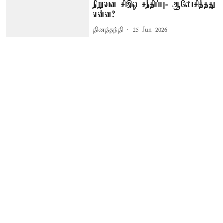
நிறுவன சிஇஓ சந்திப்பு- ஆலோசித்தது
என்ன?
தினத்தந்தி
25 Jun 2026