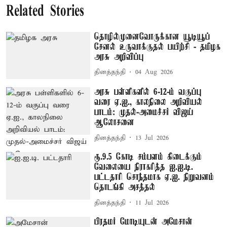
Related Stories
தொழில்முனைவோருக்கான யூடியூப்
சேனல் உருவாக்குதல் பயிற்சி - தமிழக
அரசு அறிவிப்பு
தினத்தந்தி
04 Aug 2026
அரசு பள்ளிகளில் 6-12-ம் வகுப்பு
வரை ஏ.ஐ., காலநிலை அறிவியல்
பாடம்: முதல்-அமைச்சர் விஜய்
ஆலோசனை
தினத்தந்தி
13 Jul 2026
ரூ.9.5 கோடி சம்பளம் கிடைக்கும்
வேலையை நிராகரித்த ஐ.ஐ.டி.
பட்டதாரி சொந்தமாக ஏ.ஐ. நிறுவனம்
தொடங்கி அசத்தல்
தினத்தந்தி
11 Jul 2026
பிரதமர் மோடியுடன் அமேசான்