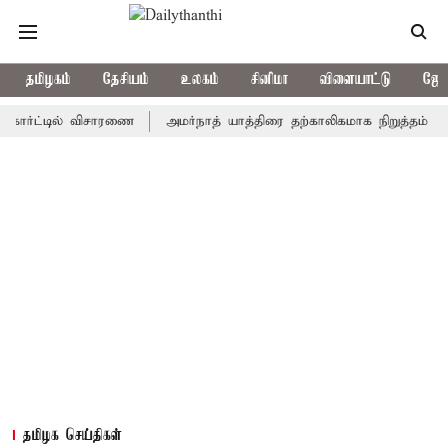
தமிழகம்
தேசியம்
உலகம்
சினிமா
விளையாட்டு
ஜோத
ட்டில் விசாரணை
அமர்நாத் யாத்திரை தற்காலிகமாக நிறுத்தம்
இமாச்
தமிழக செய்திகள்