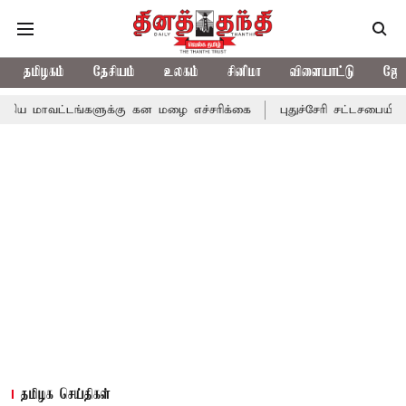
தமிழகம்
தேசியம்
உலகம்
சினிமா
விளையாட்டு
ஜோத
ங்களுக்கு கன மழை எச்சரிக்கை
புதுச்சேரி சட்டசபையில் வரும் 24ம்
தமிழக செய்திகள்