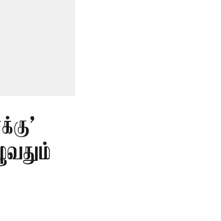
்கு’
ுவதும்