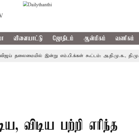
TV
மா
விளையாட்டு
ஜோதிடம்
ஆன்மிகம்
வணிகம்
தலைமையில் இன்று எம்.பி.க்கள் கூட்டம்: அ.தி.மு.க., தி.மு.க. உள்
ய, விடிய பற்றி எரிந்த