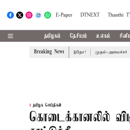
E-Paper
DTNEXT
Thanthi 
தமிழகம்
தேசியம்
உலகம்
சினி
Breaking News
க உயரும்: உத்தேச பட்டியல் இதோ!
முதல்-அமைச்சர் விஜய் 
தமிழக செய்திகள்
கொடைக்கானலில் விடி