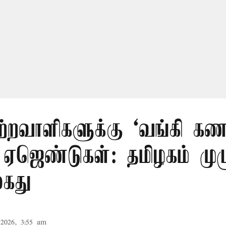
ற்றவாளிகளுக்கு ‘வங்கி கணக
 ஏஜெண்டுகள்: தமிழகம் முழ
கைது
2026, 3:55 am