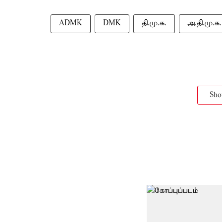
ADMK
DMK
தி.மு.க.
அ.தி.மு.க.
Sh