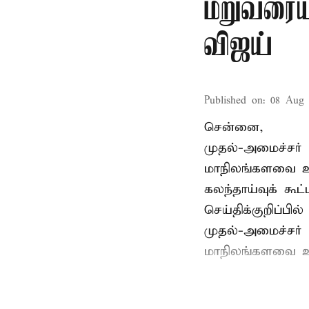
மறுவரையற
விஜய்
Published on
:
08 Aug 
சென்னை,
முதல்-அமைச்சர் 
மாநிலங்களவை உ
கலந்தாய்வுக் கூ
செய்திக்குறிப்பில்
முதல்-அமைச்சர் 
மாநிலங்களவை உற