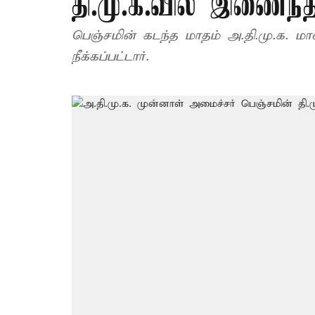
தி.மு.க.வில் இணைந்த
பெஞ்சமின் கடந்த மாதம் அ.தி.மு.க. மா
நீக்கப்பட்டார்.