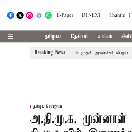
E-Paper
DTNEXT
Thanthi 
தமிழகம்
தேசியம்
உலகம்
சினி
Breaking News
தை தொகுதி மறுவரையறை பாதிக்கும்: முதல்-அமைச்சர் விஜய்
கர
தமிழக செய்திகள்
அ.தி.மு.க. முன்னாள்