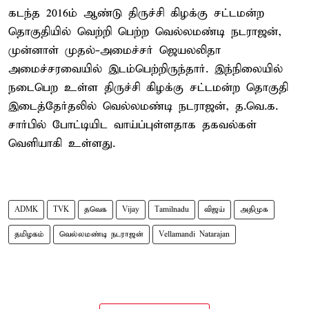
கடந்த 2016ம் ஆண்டு திருச்சி கிழக்கு சட்டமன்ற
தொகுதியில் வெற்றி பெற்ற வெல்லமண்டி நடராஜன்,
முன்னாள் முதல்-அமைச்சர் ஜெயலலிதா
அமைச்சரவையில் இடம்பெற்றிருந்தார். இந்நிலையில்
நடைபெற உள்ள திருச்சி கிழக்கு சட்டமன்ற தொகுதி
இடைத்தேர்தலில் வெல்லமண்டி நடராஜன், த.வெ.க.
சார்பில் போட்டியிட வாய்ப்புள்ளதாக தகவல்கள்
வெளியாகி உள்ளது.
ADMK
TVK
தவெக
Vijay
Tamilnadu
விஜய்
அதிமுக
தமிழகம்
வெல்லமண்டி நடராஜன்
Vellamandi Natarajan