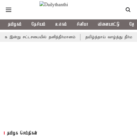
தமிழகம்
தேசியம்
உலகம்
சினிமா
விளையாட்டு
ஜோத
இன்று சட்டசபையில் தனித்தீர்மானம்
தமிழ்த்தாய் வாழ்த்து தீர்மானம் நி
தமிழக செய்திகள்