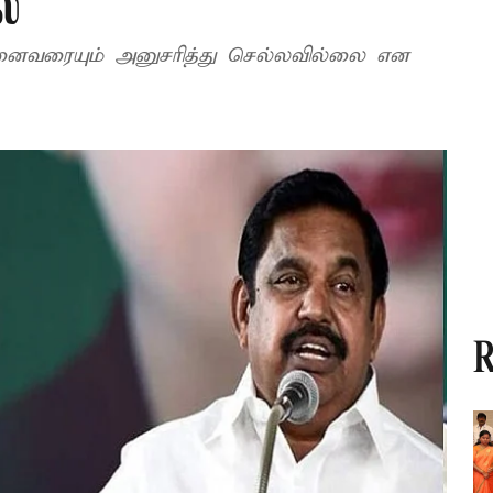
்
வரையும் அனுசரித்து செல்லவில்லை என
R