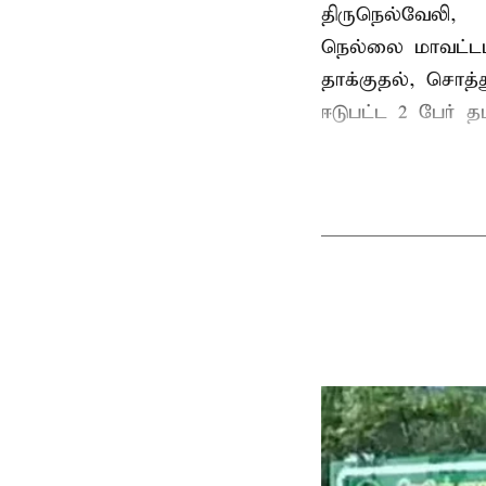
திருநெல்வேலி,
நெல்லை மாவட்டம
தாக்குதல், சொத்த
ஈடுபட்ட 2 பேர் தம