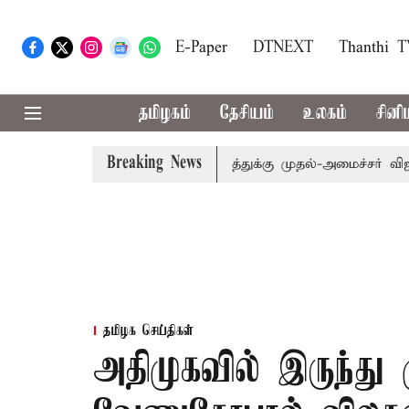
E-Paper
DTNEXT
Thanthi 
தமிழகம்
தேசியம்
உலகம்
சினி
Breaking News
ாரம்: எம்.பி.க்கள் கூட்டத்துக்கு முதல்-அமைச்சர் விஜய் அழைப
தமிழக செய்திகள்
அதிமுகவில் இருந்து 