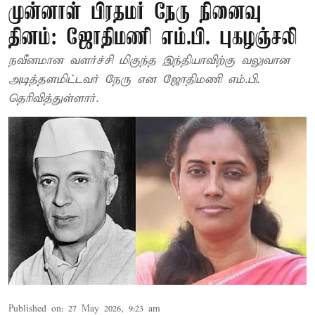
முன்னாள் பிரதமர் நேரு நினைவு
தினம்: ஜோதிமணி எம்.பி. புகழஞ்சலி
நவீனமான வளர்ச்சி மிகுந்த இந்தியாவிற்கு வலுவான
அடித்தளமிட்டவர் நேரு என ஜோதிமணி எம்.பி.
தெரிவித்துள்ளார்.
Published on
:
27 May 2026, 9:23 am