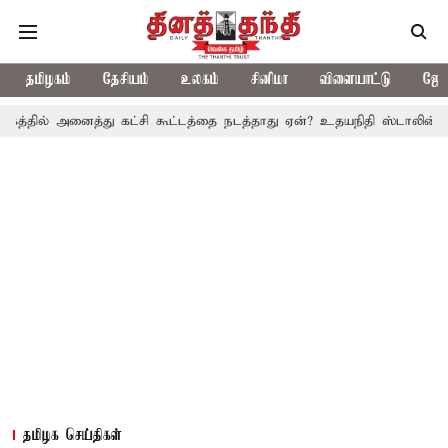
தமிழகம்
தேசியம்
உலகம்
சினிமா
விளையாட்டு
ஜோத
அனைத்து கட்சி கூட்டத்தை நடத்தாது ஏன்? உதயநிதி ஸ்டாலின் கேள்வி
தமிழக செய்திகள்