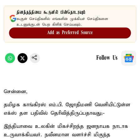
தினத்தந்தியை கூகுளில் பின்தொடரவும்
கூகுள் செய்திகளில் எங்களின் முக்கியச் செய்திகளை
உடனுக்குடன் பெற கிளிக் செய்யவும்.
Add as Preferred Source
Follow Us
சென்னை,
தமிழக காங்கிரஸ் எம்.பி. ஜோதிமணி வெளியிட்டுள்ள
எக்ஸ் தள பதிவில் தெரிவித்திருப்பதாவது;-
இந்தியாவை உலகின் மிகச்சிறந்த ஜனநாயக நாடாக
உருவாக்கியவர். நவீனமான வளர்ச்சி மிகுந்த