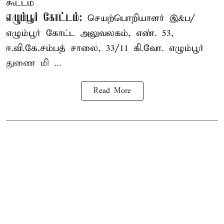
கூட்டம்
எழும்பூர் கோட்டம்:
செயற்பொறியாளர் இ&ப/
எழும்பூர் கோட்ட அலுவலகம், எண். 53,
ஈ.வி.கே.சம்பத் சாலை, 33/11 கி.வோ. எழும்பூர்
துணை மி ...
Read More