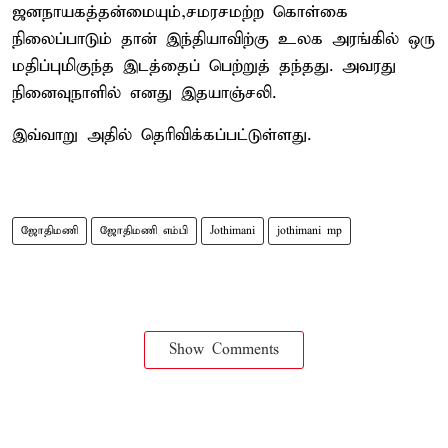
ஜனநாயகத்தன்மையும்,சமரசமற்ற கொள்கை
நிலைப்பாடும் தான் இந்தியாவிற்கு உலக அரங்கில் ஒரு
மதிப்புமிகுந்த இடத்தைப் பெற்றுத் தந்தது. அவரது
நினைவுநாளில் எனது இதயாஞ்சலி.
இவ்வாறு அதில் தெரிவிக்கப்பட்டுள்ளது.
ஜோதிமணி
ஜோதிமணி எம்பி
Jothimani
jothimani mp
Show Comments