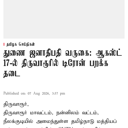
தமிழக செய்திகள்
துணை ஜனாதிபதி வருகை: ஆகஸ்ட்
17-ல் திருவாரூரில் டிரோன் பறக்க
தடை
Published on
:
07 Aug 2026, 3:57 pm
திருவாரூர்,
திருவாரூர் மாவட்டம், நன்னிலம் வட்டம்,
நீலக்குடியில் அமைந்துள்ள தமிழ்நாடு மத்தியப்