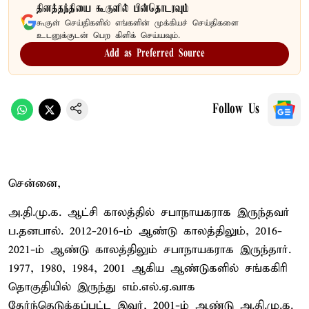
தினத்தந்தியை கூகுளில் பின்தொடரவும்
கூகுள் செய்திகளில் எங்களின் முக்கியச் செய்திகளை
உடனுக்குடன் பெற கிளிக் செய்யவும்.
Add as Preferred Source
Follow Us
சென்னை,
அ.தி.மு.க. ஆட்சி காலத்தில் சபாநாயகராக இருந்தவர்
ப.தனபால். 2012-2016-ம் ஆண்டு காலத்திலும், 2016-
2021-ம் ஆண்டு காலத்திலும் சபாநாயகராக இருந்தார்.
1977, 1980, 1984, 2001 ஆகிய ஆண்டுகளில் சங்ககிரி
தொகுதியில் இருந்து எம்.எல்.ஏ.வாக
தேர்ந்தெடுக்கப்பட்ட இவர், 2001-ம் ஆண்டு அ.தி.மு.க.