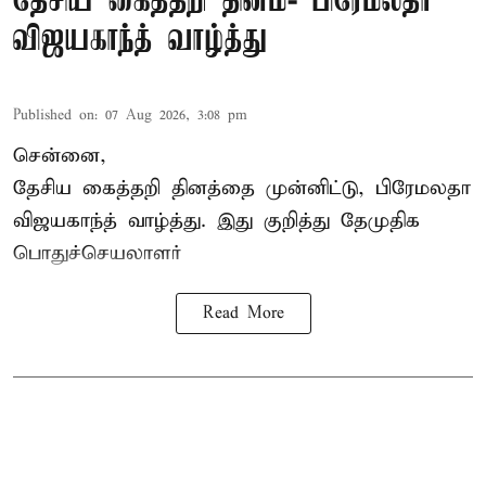
தேசிய கைத்தறி தினம்- பிரேமலதா
விஜயகாந்த் வாழ்த்து
Published on
:
07 Aug 2026, 3:08 pm
சென்னை,
தேசிய கைத்தறி தினத்தை
முன்னிட்டு, பிரேமலதா
விஜயகாந்த் வாழ்த்து. இது குறித்து தேமுதிக
பொதுச்செயலாளர்
Read More