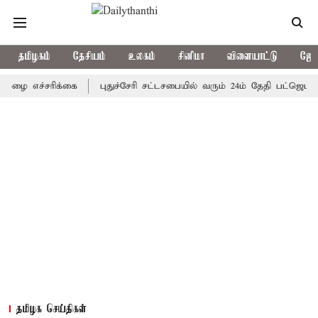
தமிழகம்
தேசியம்
உலகம்
சினிமா
விளையாட்டு
ஜோத
ச்சரிக்கை
புதுச்சேரி சட்டசபையில் வரும் 24ம் தேதி பட்ஜெட் தாக்கல
தமிழக செய்திகள்