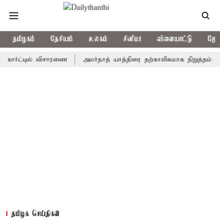
தமிழகம்
தேசியம்
உலகம்
சினிமா
விளையாட்டு
ஜோத
்ட்டில் விசாரணை
அமர்நாத் யாத்திரை தற்காலிகமாக நிறுத்தம்
இமாச
தமிழக செய்திகள்