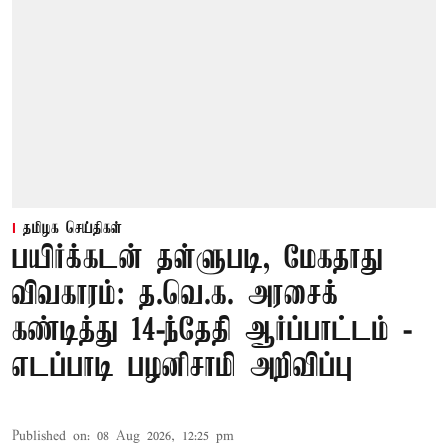
தமிழக செய்திகள்
பயிர்க்கடன் தள்ளுபடி, மேகதாது
விவகாரம்: த.வெ.க. அரசைக்
கண்டித்து 14-ந்தேதி ஆர்ப்பாட்டம் -
எடப்பாடி பழனிசாமி அறிவிப்பு
Published on
:
08 Aug 2026, 12:25 pm