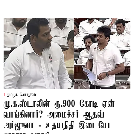
தமிழக செய்திகள்
மு.க.ஸ்டாலின் ரூ.900 கோடி ஏன்
வாங்கினார்? அமைச்சர் ஆதவ்
அர்ஜுனா - உதயநிதி இடையே