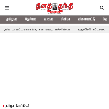
தமிழகம்
தேசியம்
உலகம்
சினிமா
விளையாட்டு
ஜோத
்டங்களுக்கு கன மழை எச்சரிக்கை
புதுச்சேரி சட்டசபையில் வரும் 24
தமிழக செய்திகள்