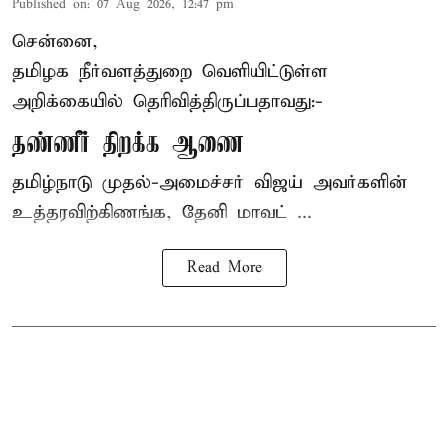
Published on
:
07 Aug 2026, 12:47 pm
சென்னை,
தமிழக நீர்வளத்துறை வெளியிட்டுள்ள
அறிக்கையில் தெரிவித்திருப்பதாவது:-
தண்ணீர் திறக்க ஆணை
தமிழ்நாடு
முதல்-அமைச்சர் விஜய்
அவர்களின்
உத்தரவிற்கிணங்க, தேனி மாவட் ...
Read More