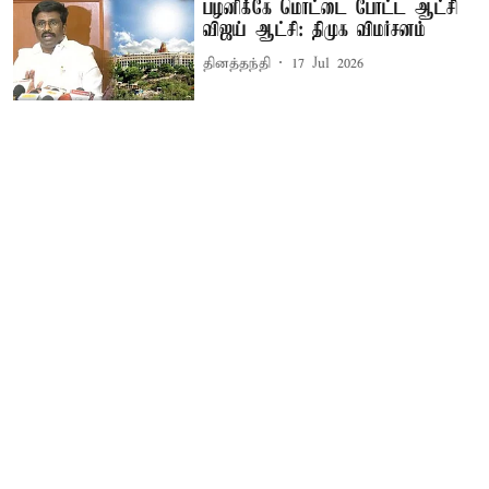
பழனிக்கே மொட்டை போட்ட ஆட்சி
விஜய் ஆட்சி: திமுக விமர்சனம்
தினத்தந்தி
17 Jul 2026