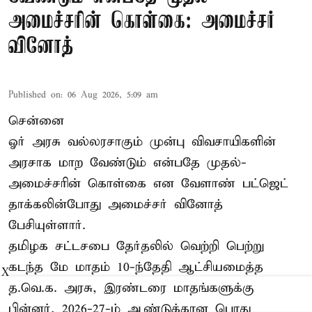
அமைச்சரின் கொள்கை: அமைச்சர்
வினோத்
Published on
:
06 Aug 2026, 5:09 am
சென்னை
ஓர் அரசு வல்லரசாகும் முன்பு விவசாயிகளின்
அரசாக மாற வேண்டும் என்பதே முதல்-
அமைச்சரின் கொள்கை என வேளாண் பட்ஜெட்
தாக்கலின்போது அமைச்சர் வினோத்
பேசியுள்ளார்.
தமிழக சட்டசபை தேர்தலில் வெற்றி பெற்று
கடந்த மே மாதம் 10-ந்தேதி ஆட்சியமைத்த
X
த.வெ.க. அரசு, இரண்டரை மாதங்களுக்கு
பின்னர், 2026-27-ம் ஆண்டுக்கான பொது