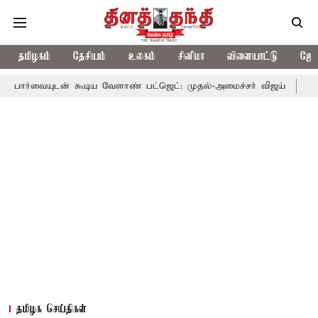
தமிழகம்
தேசியம்
உலகம்
சினிமா
விளையாட்டு
ஜோத
் கூடிய வேளாண் பட்ஜெட்: முதல்-அமைச்சர் விஜய்
தமிழக அரசியலி
தமிழக செய்திகள்