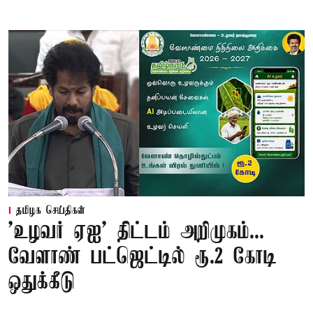
தமிழக செய்திகள்
'உழவர் ஏஐ' திட்டம் அறிமுகம்...
வேளாண் பட்ஜெட்டில் ரூ.2 கோடி
ஒதுக்கீடு