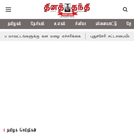
தமிழகம்
தேசியம்
உலகம்
சினிமா
விளையாட்டு
ஜோத
ங்களுக்கு கன மழை எச்சரிக்கை
புதுச்சேரி சட்டசபையில் வரும் 24ம்
தமிழக செய்திகள்