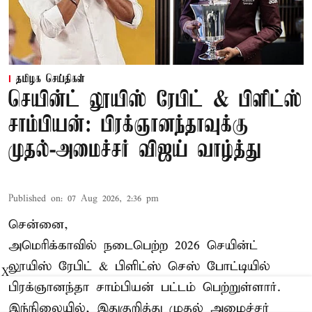
தமிழக செய்திகள்
செயின்ட் லூயிஸ் ரேபிட் & பிளிட்ஸ்
சாம்பியன்: பிரக்ஞானந்தாவுக்கு
முதல்-அமைச்சர் விஜய் வாழ்த்து
Published on
:
07 Aug 2026, 2:36 pm
சென்னை,
அமெரிக்காவில் நடைபெற்ற 2026 செயின்ட்
லூயிஸ் ரேபிட் & பிளிட்ஸ் செஸ் போட்டியில்
X
பிரக்ஞானந்தா சாம்பியன் பட்டம் பெற்றுள்ளார்.
இந்நிலையில், இதுகுறித்து முதல் அமைச்சர்