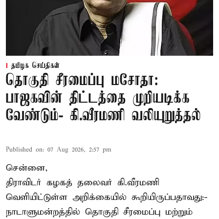
தமிழக செய்திகள்
தொகுதி சீரமைப்பு மசோதா:
பாஜகவின் திட்டத்தை முறியடிக்க
வேண்டும்- கி.வீரமணி வலியுறுத்தல்
Published on
:
07 Aug 2026, 2:57 pm
சென்னை,
திராவிடர் கழகத் தலைவர் கி.வீரமணி
வெளியிட்டுள்ள அறிக்கையில் கூறியிருப்பதாவது:-
நாடாளுமன்றத்தில் தொகுதி சீரமைப்பு மற்றும்