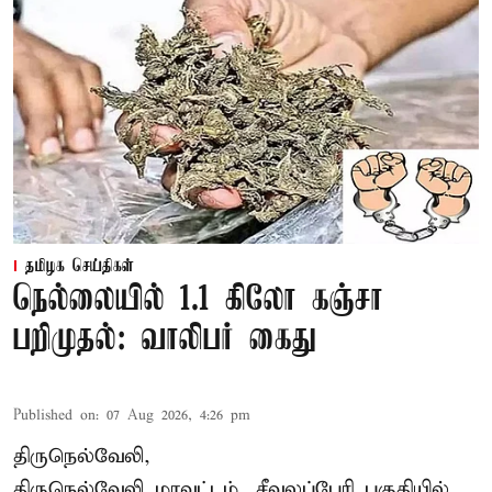
தமிழக செய்திகள்
நெல்லையில் 1.1 கிலோ கஞ்சா
பறிமுதல்: வாலிபர் கைது
Published on
:
07 Aug 2026, 4:26 pm
திருநெல்வேலி,
திருநெல்வேலி
மாவட்டம், சீவலப்பேரி பகுதியில்