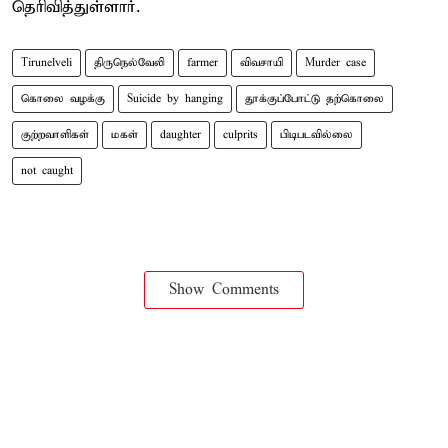
தெரிவித்துள்ளார்.
Tirunelveli
திருநெல்வேலி
farmer
விவசாயி
Murder case
கொலை வழக்கு
Suicide by hanging
தூக்குப்போட்டு தற்கொலை
குற்றவாளிகள்
மகள்
daughter
culprits
பிடிபடவில்லை
not caught
Show Comments