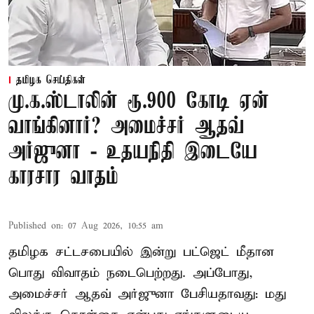
தமிழக செய்திகள்
மு.க.ஸ்டாலின் ரூ.900 கோடி ஏன்
வாங்கினார்? அமைச்சர் ஆதவ்
அர்ஜுனா - உதயநிதி இடையே
காரசார வாதம்
Published on
:
07 Aug 2026, 10:55 am
தமிழக சட்டசபையில் இன்று பட்ஜெட் மீதான
பொது விவாதம் நடைபெற்றது. அப்போது,
அமைச்சர் ஆதவ் அர்ஜுனா பேசியதாவது: மது