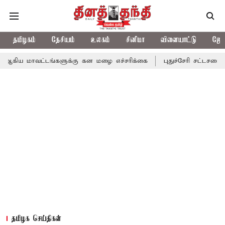
தமிழகம்
தேசியம்
உலகம்
சினிமா
விளையாட்டு
ஜோத
ட்டங்களுக்கு கன மழை எச்சரிக்கை
புதுச்சேரி சட்டசபையில் வரும் 2
தமிழக செய்திகள்