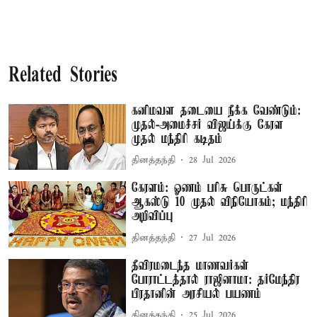
Related Stories
கனிமவள தடையை நீக்க வேண்டும்:
முதல்-அமைச்சர் விஜய்க்கு கேரள
முதல் மந்திரி கடிதம்
தினத்தந்தி
28 Jul 2026
கேரளம்: ஓணம் பரிசு பொருட்கள்
ஆகஸ்டு 10 முதல் விநியோகம்; மந்திரி
அறிவிப்பு
தினத்தந்தி
27 Jul 2026
தீவிரமடைந்த மாணவர்கள்
போராட்டத்தால் ராஜினாமா: தர்மேந்திர
பிரதானின் அரசியல் பயணம்
தினத்தந்தி
25 Jul 2026