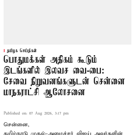
தமிழக செய்திகள்
பொதுமக்கள் அதிகம் கூடும்
இடங்களில் இலவச வை-பை:
சேவை நிறுவனங்களுடன் சென்னை
மாநகராட்சி ஆலோசனை
Published on
:
07 Aug 2026, 3:17 pm
சென்னை,
தமிழ்நாடு முதல்-அமைச்சர் விஜய் அவர்களின்