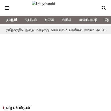
தமிழகம்
தேசியம்
உலகம்
சினிமா
விளையாட்டு
ஜோத
ழகத்தில் இன்று மழைக்கு வாய்ப்பா..? வானிலை மையம் அப்டேட்
தொழ
தமிழக செய்திகள்