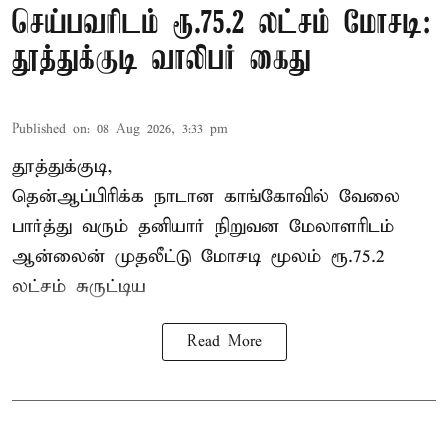
செய்பவரிடம் ரூ.75.2 லட்சம் மோசடி:
தூத்துக்குடி வாலிபர் கைது
Published on
:
08 Aug 2026, 3:33 pm
தூத்துக்குடி,
தென்ஆப்பிரிக்க நாடான
காங்கோ
வில் வேலை
பார்த்து வரும் தனியார் நிறுவன மேலாளரிடம்
ஆன்லைன் முதலீட்டு மோசடி மூலம் ரூ.75.2
லட்சம் சுருட்டிய
Read More