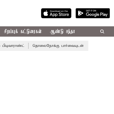
சிறப்புக் கட்டுரைகள்
ஆண்டு சந்தா
ண்ட்
தொலைநோக்கு பார்வையுடன் கூடிய வேளாண் பட்ஜெட்: 