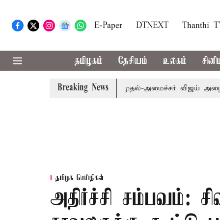
E-Paper
DTNEXT
Thanthi 
தமிழகம்
தேசியம்
உலகம்
சினி
Breaking News
்.பி.க்கள் கூட்டத்துக்கு முதல்-அமைச்சர் விஜய் அழைப்பு
தமிழக செய்திகள்
அதிர்ச்சி சம்பவம்: 