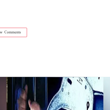
ow Comments