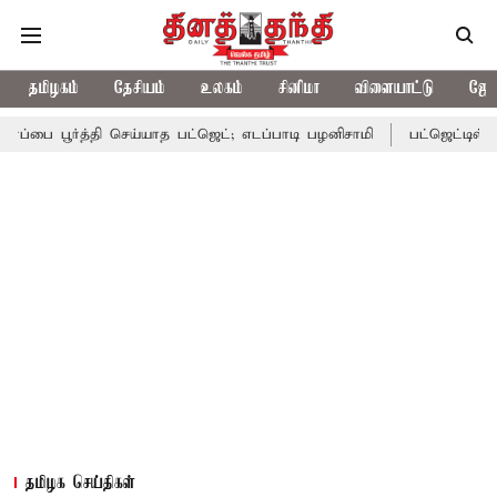
தமிழகம்
தேசியம்
உலகம்
சினிமா
விளையாட்டு
ஜோத
த்தி செய்யாத பட்ஜெட்; எடப்பாடி பழனிசாமி
பட்ஜெட்டில் தவெக அரசின்
தமிழக செய்திகள்