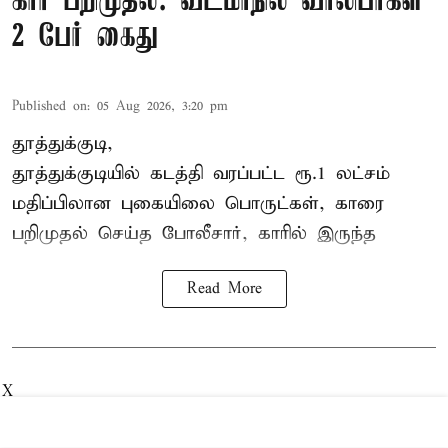
கார் பறிமுதல்: வடமாநில வாலிபர்கள்
2 பேர் கைது
Published on
:
05 Aug 2026, 3:20 pm
தூத்துக்குடி,
தூத்துக்குடி
யில் கடத்தி வரப்பட்ட ரூ.1 லட்சம்
மதிப்பிலான புகையிலை பொருட்கள், காரை
பறிமுதல் செய்த போலீசார், காரில் இருந்த
Read More
X