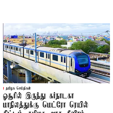
தமிழக செய்திகள்
ஓசூரில் இருந்து கர்நாடகா
மாநிலத்துக்கு மெட்ரோ ரெயில்