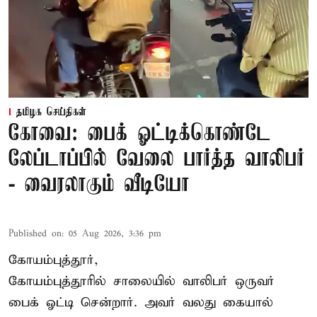
தமிழக செய்திகள்
கோவை: பைக் ஓட்டிக்கொண்டே
லேப்டாப்பில் வேலை பார்த்த வாலிபர்
- வைரலாகும் வீடியோ
Published on
:
05 Aug 2026, 3:36 pm
கோயம்புத்தூர்,
கோயம்புத்தூரில் சாலையில் வாலிபர் ஒருவர்
பைக் ஓட்டி சென்றார். அவர் வலது கையால்