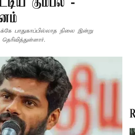
ட்டிய கும்பல் -
னம்
ளுக்கே பாதுகாப்பில்லாத நிலை இன்று
ரிவித்துள்ளார்.
R