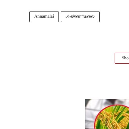
Annamalai
அண்ணாமலை
Sh