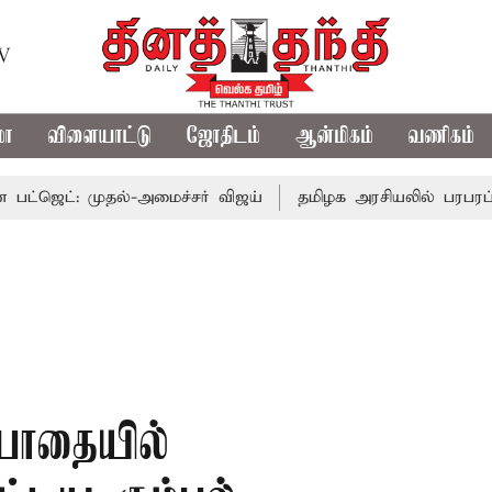
TV
மா
விளையாட்டு
ஜோதிடம்
ஆன்மிகம்
வணிகம்
: முதல்-அமைச்சர் விஜய்
தமிழக அரசியலில் பரபரப்பு; அமைச
ோதையில்