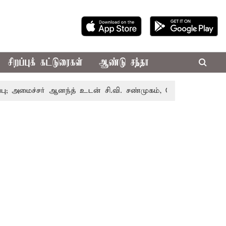
சிறப்புக் கட்டுரைகள்
ஆண்டு சந்தா
்சர் ஆனந்த் உடன் சி.வி. சண்முகம், வேலுமணி சந்திப்பு
மண