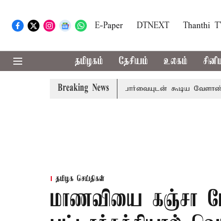
E-Paper
DTNEXT
Thanthi 
தமிழகம்
தேசியம்
உலகம்
சினி
Breaking News
ராண்ட்
தொலைநோக்கு பார்வையுடன் கூடிய வேளாண் பட்ஜெட்
தமிழக செய்திகள்
மாணவியை கஞ்சா ப