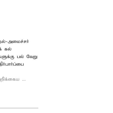
தல்-அமைச்சர்
் கல்
்களுக்கு பல் வேறு
ர்பார்ப்பை
றிக்கைய ...