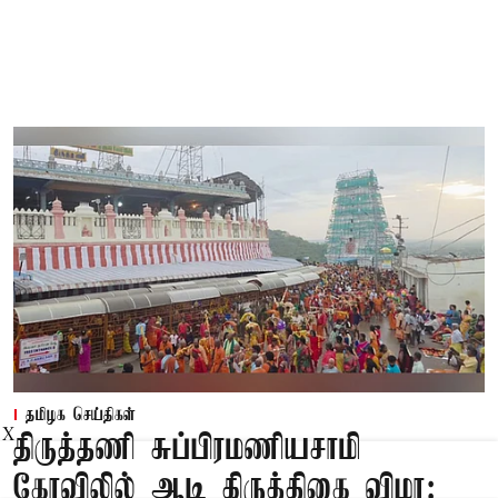
தமிழக செய்திகள்
X
திருத்தணி சுப்பிரமணியசாமி
கோவிலில் ஆடி கிருத்திகை விழா: