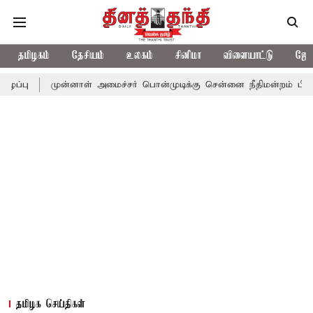
தமிழகம்
தேசியம்
உலகம்
சினிமா
விளையாட்டு
ஜோத
முன்னாள் அமைச்சர் பொன்முடிக்கு சென்னை நீதிமன்றம் பிடிவாராண்ட்
தமிழக செய்திகள்