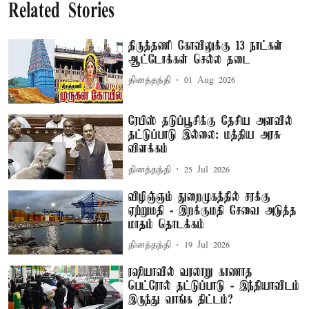
Related Stories
திருத்தணி கோவிலுக்கு 13 நாட்கள்
ஆட்டோக்கள் செல்ல தடை
தினத்தந்தி
01 Aug 2026
ரேபிஸ் தடுப்பூசிக்கு தேசிய அளவில்
தட்டுப்பாடு இல்லை: மத்திய அரசு
விளக்கம்
தினத்தந்தி
25 Jul 2026
விழிஞ்ஞம் துறைமுகத்தில் சரக்கு
ஏற்றுமதி - இறக்குமதி சேவை அடுத்த
மாதம் தொடக்கம்
தினத்தந்தி
19 Jul 2026
ரஷியாவில் வரலாறு காணாத
பெட்ரோல் தட்டுப்பாடு - இந்தியாவிடம்
இருந்து வாங்க திட்டம்?