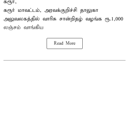
கரூர்,
கரூர்
மாவட்டம், அரவக்குறிச்சி தாலுகா
அலுவலகத்தில்
வாரிசு சான்றிதழ்
வழங்க ரூ.1,000
லஞ்சம் வாங்கிய
Read More