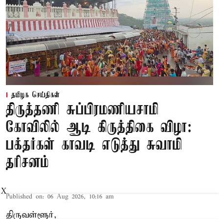
தமிழக செய்திகள்
திருத்தணி சுப்பிரமணியசாமி
கோவிலில் ஆடி கிருத்திகை விழா:
பக்தர்கள் காவடி எடுத்து சுவாமி
தரிசனம்
X
Published on
:
06 Aug 2026, 10:16 am
திருவள்ளூர்,