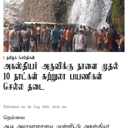
தமிழக செய்திகள்
அகஸ்தியர் அருவிக்கு நாளை முதல்
10 நாட்கள் சுற்றுலா பயணிகள்
செல்ல தடை
Published on
:
06 Aug 2026, 10:28 am
நெல்லை
ஆடி அமாவாசையை முன்னிட்டு அகஸ்தியர்