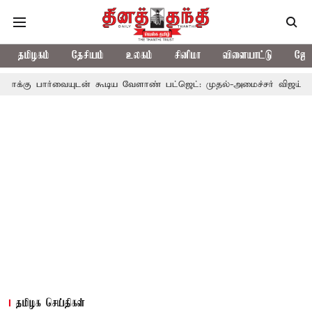
தமிழகம்
தேசியம்
உலகம்
சினிமா
விளையாட்டு
ஜோத
யுடன் கூடிய வேளாண் பட்ஜெட்: முதல்-அமைச்சர் விஜய்
தமிழக அரச
தமிழக செய்திகள்