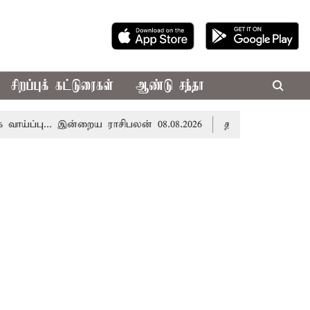
சிறப்புக் கட்டுரைகள்
ஆண்டு சந்தா
பு... இன்றைய ராசிபலன் 08.08.2026
தமிழகத்தில் இன்று மழ