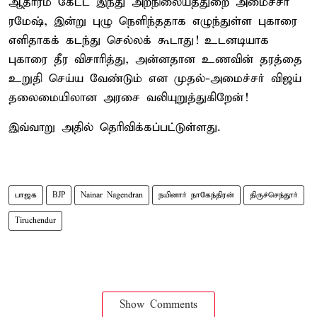
ஆதாரம் கேட்ட இந்து அறநிலையத்துறை அமைச்சர்
ரமேஷ், இன்று புழு நெளிந்ததாக எழுந்துள்ள புகாரை
எளிதாகக் கடந்து செல்லக் கூடாது! உடனடியாக
புகாரை தீர விசாரித்து, அன்னதான உணவின் தரத்தை
உறுதி செய்ய வேண்டும் என முதல்-அமைச்சர் விஜய்
தலைமையிலான அரசை வலியுறுத்துகிறேன்!
இவ்வாறு அதில் தெரிவிக்கப்பட்டுள்ளது.
பாஜக
BJP
Nainar Nagendran
நயினார் நாகேந்திரன்
திருச்செந்தூர்
Tiruchendur
Show Comments