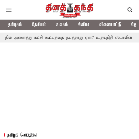
தமிழகம்
தேசியம்
உலகம்
சினிமா
விளையாட்டு
ஜோத
த்து கட்சி கூட்டத்தை நடத்தாது ஏன்? உதயநிதி ஸ்டாலின் கேள்வி
த.
தமிழக செய்திகள்