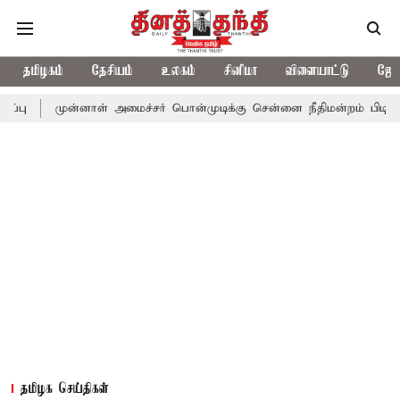
தமிழகம்
தேசியம்
உலகம்
சினிமா
விளையாட்டு
ஜோத
ன்னாள் அமைச்சர் பொன்முடிக்கு சென்னை நீதிமன்றம் பிடிவாராண்ட்
தமிழக செய்திகள்