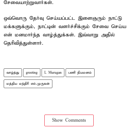
சேவையாற்றுவார்கள்.
ஒவ்வொரு தேர்வு செய்யப்பட்ட இளைஞரும் நாட்டு
மக்களுக்கும், நாட்டின் வளர்ச்சிக்கும் சேவை செய்ய
என் மனமார்ந்த வாழ்த்துக்கள். இவ்வாறு அதில்
தெரிவித்துள்ளார்.
வாழ்த்து
greeting
L Murugan
பணி நியமனம்
மத்திய மந்திரி எல்.முருகன்
Show Comments