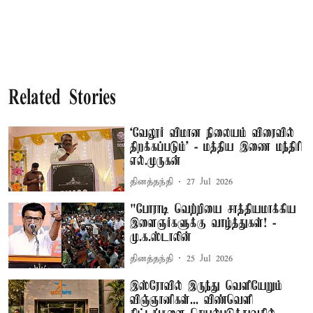
Related Stories
‘வேலூர் விமான நிலையம் விரைவில்
திறக்கப்படும்’ - மத்திய இணை மந்திரி
எல்.முருகன்
தினத்தந்தி
27 Jul 2026
"போராடி வெற்றியை சாத்தியமாக்கிய
இளைஞர்களுக்கு வாழ்த்துகள்! ­
மு.க.ஸ்டாலின்
தினத்தந்தி
25 Jul 2026
இஸ்ரோவில் இருந்து வெளியேறும்
விஞ்ஞானிகள்... விண்வெளி