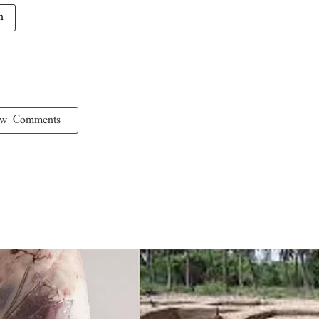
n
ow Comments