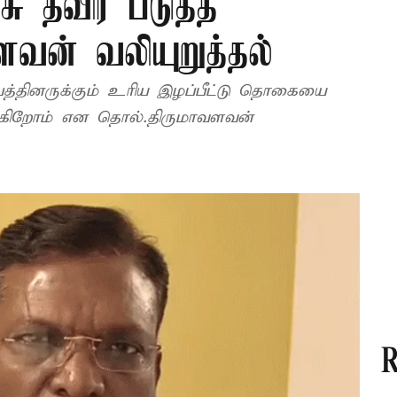
 தீவிர படுத்த
ளவன் வலியுறுத்தல்
ம்பத்தினருக்கும் உரிய இழப்பீட்டு தொகையை
ள்கிறோம் என தொல்.திருமாவளவன்
R