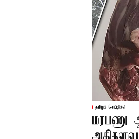
தமிழக செய்திகள்
மரபணு ஆய
அதிகளவு