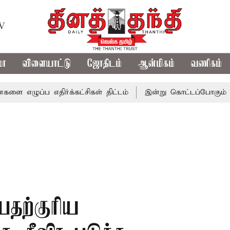
TV
மா
விளையாட்டு
ஜோதிடம்
ஆன்மிகம்
வணிகம்
ப எதிர்க்கட்சிகள் திட்டம்
இன்று கொட்டப்போகும் கனமழை.. 
பதற்குரிய