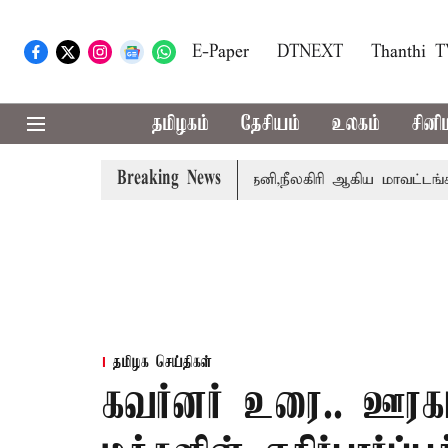
E-Paper
DTNEXT
Thanthi 
தமிழகம்
தேசியம்
உலகம்
சினி
Breaking News
்றார் சங்கீதா
கோவை, தேனி,நீலகிரி ஆகிய மாவட்டங்களுக்
தமிழக செய்திகள்
கவர்னர் உரை.. ஊரகப