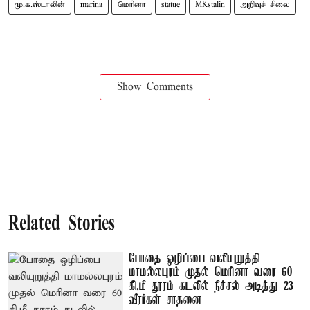
மு.க.ஸ்டாலின்
marina
மெரினா
statue
MKstalin
அறிவுச் சிலை
Show Comments
Related Stories
போதை ஒழிப்பை வலியுறுத்தி
மாமல்லபுரம் முதல் மெரினா வரை 60
கி.மீ தூரம் கடலில் நீச்சல் அடித்து 23
வீரர்கள் சாதனை