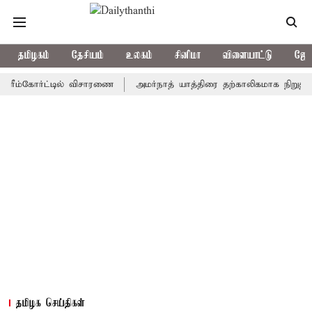
தமிழகம்
தேசியம்
உலகம்
சினிமா
விளையாட்டு
ஜோத
கோர்ட்டில் விசாரணை
அமர்நாத் யாத்திரை தற்காலிகமாக நிறுத்தம்
இ
தமிழக செய்திகள்