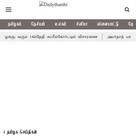
தமிழகம்
தேசியம்
உலகம்
சினிமா
விளையாட்டு
ஜோத
; வரும் 14ம்தேதி சுப்ரீம்கோர்ட்டில் விசாரணை
அமர்நாத் யாத்திரை தற
தமிழக செய்திகள்