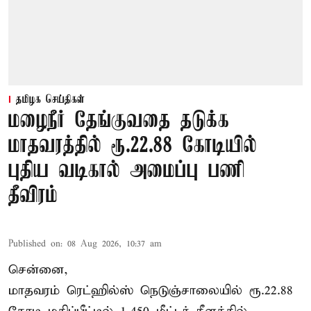
தமிழக செய்திகள்
மழைநீர் தேங்குவதை தடுக்க
மாதவரத்தில் ரூ.22.88 கோடியில்
புதிய வடிகால் அமைப்பு பணி
தீவிரம்
Published on
:
08 Aug 2026, 10:37 am
சென்னை,
மாதவரம் ரெட்ஹில்ஸ் நெடுஞ்சாலையில் ரூ.22.88