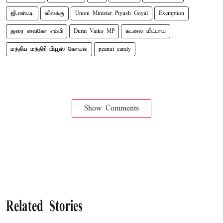
ஜி.எஸ்.டி.
விலக்கு
Union Minister Piyush Goyal
Exemption
துரை வைகோ எம்பி
Durai Vaiko MP
கடலை மிட்டாய்
மந்திய மந்திரி பியூஸ் கோயல்
peanut candy
Show Comments
Related Stories