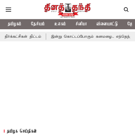
தமிழகம்
தேசியம்
உலகம்
சினிமா
விளையாட்டு
ஜோத
் திட்டம்
இன்று கொட்டப்போகும் கனமழை.. எந்தெந்த மாவட்டங்களில்
தமிழக செய்திகள்