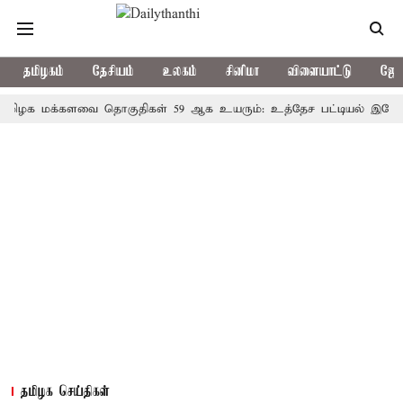
தமிழகம்
தேசியம்
உலகம்
சினிமா
விளையாட்டு
ஜோத
மக்களவை தொகுதிகள் 59 ஆக உயரும்: உத்தேச பட்டியல் இதோ!
ம
தமிழக செய்திகள்