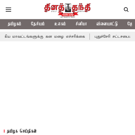
தமிழகம்
தேசியம்
உலகம்
சினிமா
விளையாட்டு
ஜோத
டங்களுக்கு கன மழை எச்சரிக்கை
புதுச்சேரி சட்டசபையில் வரும் 24ம
தமிழக செய்திகள்