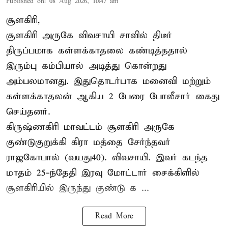
Published on
:
08 Aug 2026, 10:47 am
சூளகிரி,
சூளகிரி அருகே விவசாயி சாவில் திடீர்
திருப்பமாக கள்ளக்காதலை கண்டித்ததால்
இரும்பு கம்பியால் அடித்து கொன்றது
அம்பலமானது. இதுதொடர்பாக மனைவி மற்றும்
கள்ளக்காதலன் ஆகிய 2 பேரை போலீசார் கைது
செய்தனர்.
கிருஷ்ணகிரி மாவட்டம் சூளகிரி அருகே
குண்டுகுறுக்கி கிரா மத்தை சேர்ந்தவர்
ராஜகோபால் (வயது40). விவசாயி. இவர் கடந்த
மாதம் 25-ந்தேதி இரவு மோட்டார் சைக்கிளில்
சூளகிரியில் இருந்து குண்டு க ...
Read More