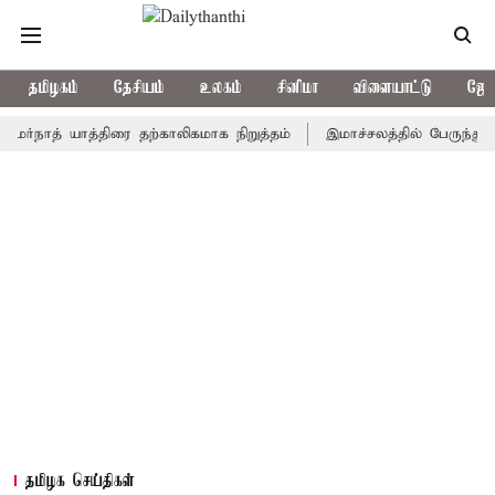
தமிழகம்
தேசியம்
உலகம்
சினிமா
விளையாட்டு
ஜோத
த் யாத்திரை தற்காலிகமாக நிறுத்தம்
இமாச்சலத்தில் பேருந்து விபத்து
தமிழக செய்திகள்