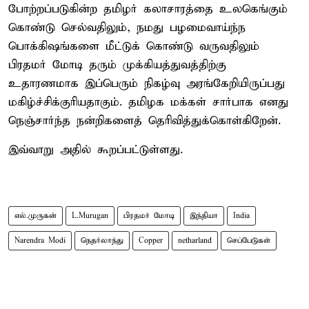
போற்றப்படுகின்ற தமிழர் கலாசாரத்தை உலகெங்கும்
கொண்டு செல்வதிலும், நமது பழமைவாய்ந்ந
பொக்கிஷங்களை மீட்டுக் கொண்டு வருவதிலும்
பிரதமர் மோடி தரும் முக்கியத்துவத்திற்கு
உதாரணமாக இப்பெரும் நிகழ்வு அரங்கேறியிருப்பது
மகிழ்ச்சிக்குரியதாகும். தமிழக மக்கள் சார்பாக எனது
நெஞ்சார்ந்த நன்றிகளைத் தெரிவித்துக்கொள்கிறேன்.
இவ்வாறு அதில் கூறப்பட்டுள்ளது.
எல்.முருகன்
L.Murugan
பிரதமர் மோடி
இந்தியா
India
Narendra Modi
நெதர்லாந்து
Copper
netharland
செப்பேடுகள்