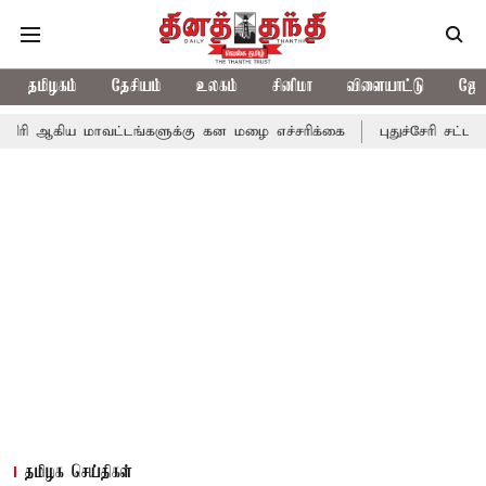
தமிழகம்
தேசியம்
உலகம்
சினிமா
விளையாட்டு
ஜோத
ாவட்டங்களுக்கு கன மழை எச்சரிக்கை
புதுச்சேரி சட்டசபையில் வரும
தமிழக செய்திகள்