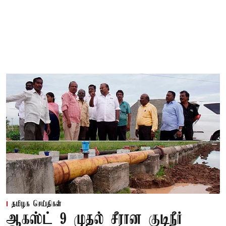
தமிழக செய்திகள்
ஆகஸ்ட் 9 முதல் சீரான குடிநீர்