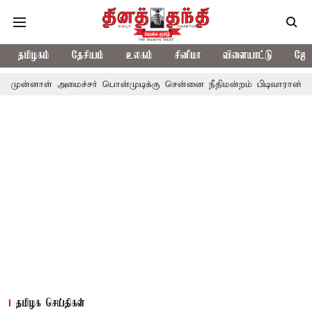
தமிழகம்
தேசியம்
உலகம்
சினிமா
விளையாட்டு
ஜோத
 அமைச்சர் பொன்முடிக்கு சென்னை நீதிமன்றம் பிடிவாராண்ட்
தொலைநோ
தமிழக செய்திகள்