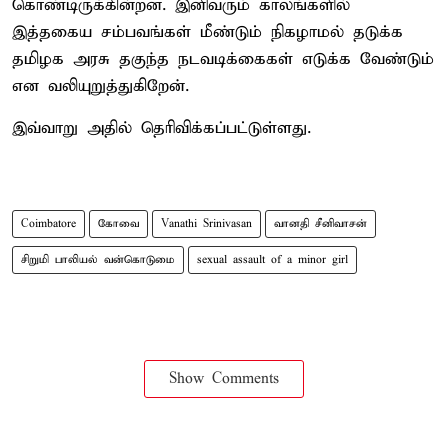
கொண்டிருக்கின்றன. இனிவரும் காலங்களில்
இத்தகைய சம்பவங்கள் மீண்டும் நிகழாமல் தடுக்க
தமிழக அரசு தகுந்த நடவடிக்கைகள் எடுக்க வேண்டும்
என வலியுறுத்துகிறேன்.
இவ்வாறு அதில் தெரிவிக்கப்பட்டுள்ளது.
Coimbatore
கோவை
Vanathi Srinivasan
வானதி சீனிவாசன்
சிறுமி பாலியல் வன்கொடுமை
sexual assault of a minor girl
Show Comments