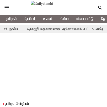
தமிழகம்
தேசியம்
உலகம்
சினிமா
விளையாட்டு
ஜோத
விப்பு
தொகுதி மறுவரையறை ஆலோசனைக் கூட்டம்: அதிமுக எம்பிக்க
தமிழக செய்திகள்