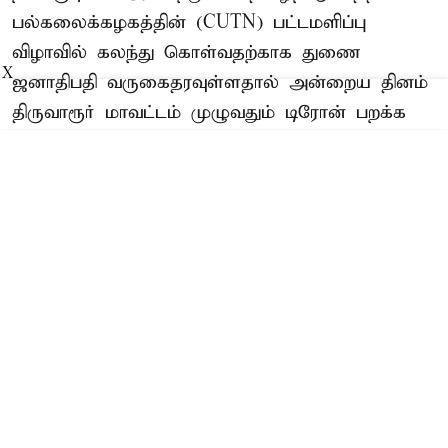
பல்கலைக்கழகத்தின் (CUTN) பட்டமளிப்பு
விழாவில் கலந்து கொள்வதற்காக துணை
X
ஜனாதிபதி வருகைதரவுள்ளதால் அன்றைய தினம்
திருவாரூர் மாவட்டம் முழுவதும் டிரோன் பறக்க
தடை விதிக்கப்பட்டுள்ளது. இது குறித்து
திருவாரூர் மாவட்ட கலெக்டர் மோகனச்சந்திரன்
வெளியிட்டுள்ள செய்தி குறிப்பில்
கூறியிருப்பதாவது:-
Read More