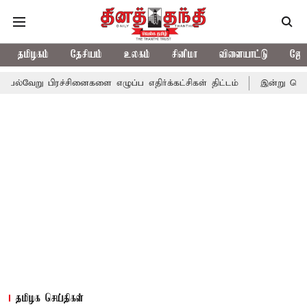
தமிழகம்
தேசியம்
உலகம்
சினிமா
விளையாட்டு
ஜோத
ரச்சினைகளை எழுப்ப எதிர்க்கட்சிகள் திட்டம்
இன்று கொட்டப்போகும்
தமிழக செய்திகள்