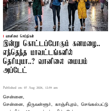
வானிலை செய்திகள்
இன்று கொட்டப்போகும் கனமழை..
எந்தெந்த மாவட்டங்களில்
தெரியுமா..? வானிலை மையம்
அப்டேட்
Published on
:
07 Aug 2026, 12:59 am
சென்னை,
சென்னை, திருவள்ளூர், காஞ்சிபுரம், செங்கல்பட்டு