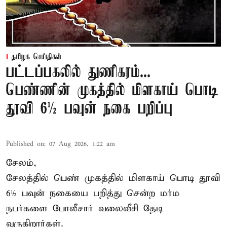
தமிழக செய்திகள்
பட்டப்பகலில் துணிகரம்...
பெண்ணின் முகத்தில் மிளகாய் பொடி
தூவி 6½ பவுன் நகை பறிப்பு
Published on
:
07 Aug 2026, 1:22 am
சேலம்,
சேலத்தில் பெண் முகத்தில் மிளகாய் பொடி தூவி
6½ பவுன் நகையை பறித்து சென்ற மர்ம
நபர்களை போலீசார் வலைவீசி தேடி
வருகிறார்கள்.