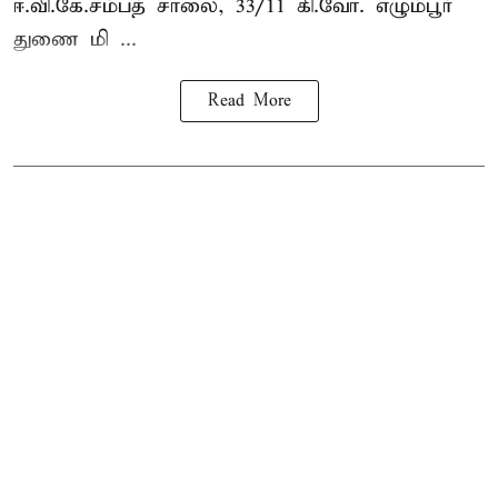
ஈ.வி.கே.சம்பத் சாலை, 33/11 கி.வோ. எழும்பூர்
துணை மி ...
Read More