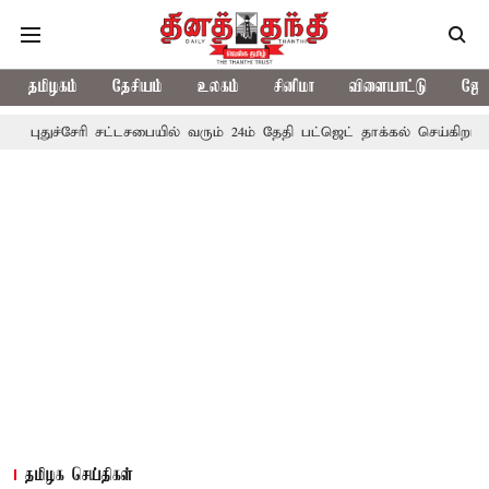
தமிழகம்
தேசியம்
உலகம்
சினிமா
விளையாட்டு
ஜோத
சேரி சட்டசபையில் வரும் 24ம் தேதி பட்ஜெட் தாக்கல் செய்கிறார் முதல்-அம
தமிழக செய்திகள்