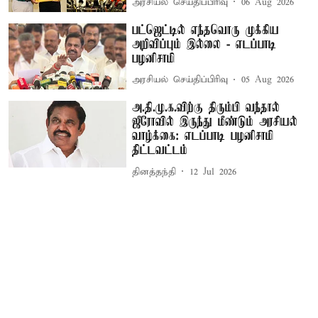
அரசியல் செய்திப்பிரிவு
06 Aug 2026
பட்ஜெட்டில் எந்தவொரு முக்கிய
அறிவிப்பும் இல்லை - எடப்பாடி
பழனிசாமி
அரசியல் செய்திப்பிரிவு
05 Aug 2026
அ.தி.மு.க.விற்கு திரும்பி வந்தால்
ஜீரோவில் இருந்து மீண்டும் அரசியல்
வாழ்க்கை: எடப்பாடி பழனிசாமி
திட்டவட்டம்
தினத்தந்தி
12 Jul 2026