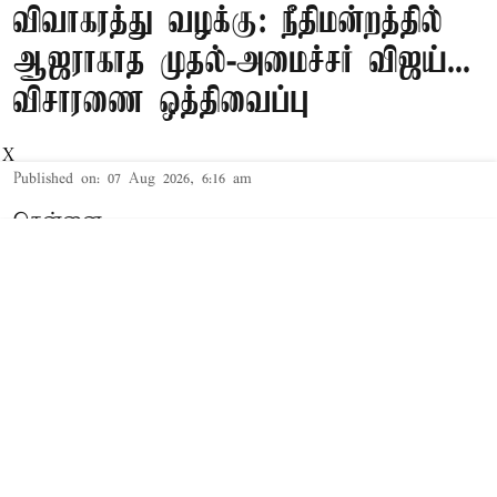
விவாகரத்து வழக்கு: நீதிமன்றத்தில்
ஆஜராகாத முதல்-அமைச்சர் விஜய்...
விசாரணை ஒத்திவைப்பு
X
Published on
:
07 Aug 2026, 6:16 am
சென்னை,
தமிழக முதல்-அமைச்சர் விஜய் மற்றும் அவரது
மனைவி சங்கீதா தொடர்பான விவாகரத்து வழக்கு
செங்கல்பட்டு கோர்ட்டில் விசாரணையில் உள்ளது.
விவாகரத்து கோரி மனு
த.வெ.க. தலைவரும், தமிழக முதல்-
அமைச்சருமான விஜய்க்கும், அவரது மனைவி
சங்கீதாவுக்கும் இடையே கருத்து வேறுபாடு