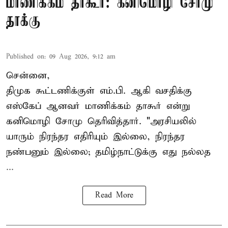
மாணிக்கம் தாகூர்: கனிமொழி சோமு
தாக்கு
Published on
:
09 Aug 2026, 9:12 am
சென்னை,
திமுக கூட்டணிக்குள் எம்.பி. ஆகி வசதிக்கு
எஸ்கேப் ஆனவர்
மாணிக்கம் தாகூர்
என்று
கனிமொழி சோமு தெரிவித்தார். "அரசியலில்
யாரும் நிரந்தர எதிரியும் இல்லை, நிரந்தர
நண்பனும் இல்லை; தமிழ்நாட்டுக்கு எது நல்லத
...
Read More