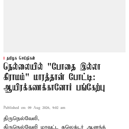
தமிழக செய்திகள்
நெல்லையில் "போதை இல்லா
கிராமம்" மாரத்தான் போட்டி:
ஆயிரக்கணக்கானோர் பங்கேற்பு
Published on
:
09 Aug 2026, 9:02 am
திருநெல்வேலி,
திருநெல்வேலி
மாவட்ட கலெக்டர் ஆனந்த்