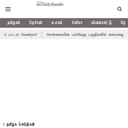
தமிழகம்
தேசியம்
உலகம்
சினிமா
விளையாட்டு
ஜோத
்டம் வென்றார்
சென்னையின் பல்வேறு பகுதிகளில் கனமழை
டிஎன
தமிழக செய்திகள்