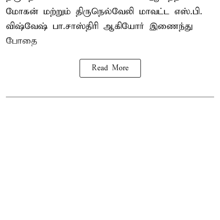
மோகன் மற்றும் திருநெல்வேலி மாவட்ட எஸ்.பி.
விஷ்வேஷ் பா.சாஸ்திரி ஆகியோர் இணைந்து
போதை
Read More