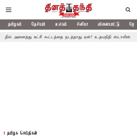
தமிழகம்
தேசியம்
உலகம்
சினிமா
விளையாட்டு
ஜோத
த்து கட்சி கூட்டத்தை நடத்தாது ஏன்? உதயநிதி ஸ்டாலின் கேள்வி
த.
தமிழக செய்திகள்