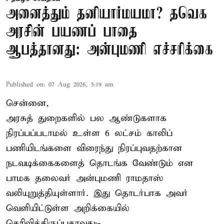
அனைத்தும் தனியார்மயமா? தவெக
அரசின் பயணப் பாதை
ஆபத்தானது: அன்புமணி எச்சரிக்கை
Published on
:
07 Aug 2026, 5:19 am
சென்னை,
அரசுத் துறைகளில் பல ஆண்டுகளாக
நிரப்பப்படாமல் உள்ள 6 லட்சம் காலிப்
பணியிடங்களை விரைந்து நிரப்புவதற்கான
நடவடிக்கைகளைத் தொடங்க வேண்டும் என
பாமக தலைவர் அன்புமணி ராமதாஸ்
வலியுறுத்தியுள்ளார். இது தொடர்பாக அவர்
வெளியிட்டுள்ள அறிக்கையில்
தெரிவித்திருப்பதாவது;-