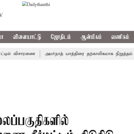
TV
மா
விளையாட்டு
ஜோதிடம்
ஆன்மிகம்
வணிகம்
ில் விசாரணை
அமர்நாத் யாத்திரை தற்காலிகமாக நிறுத்தம்
இ
ைப்பகுதிகளில்