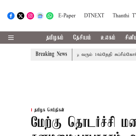
E-Paper
DTNEXT
Thanthi 
தமிழகம்
தேசியம்
உலகம்
சினி
Breaking News
்பத்தினருக்கு அரசுப்பணி வழக்கு; வரும் 14ம்தேதி சுப்ரீம்கோர்ட்ட
தமிழக செய்திகள்
மேற்கு தொடர்ச்சி மல