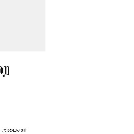
றை
 அமைச்சர்