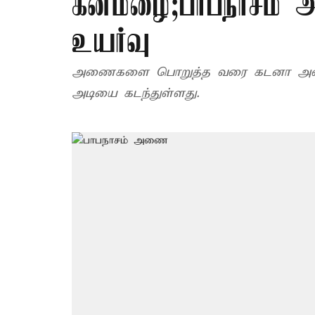
கனமழை;பாபநாசம் அணை
உயர்வு
அணைகளை பொறுத்த வரை கடனா அணை நீ
அடியை கடந்துள்ளது.