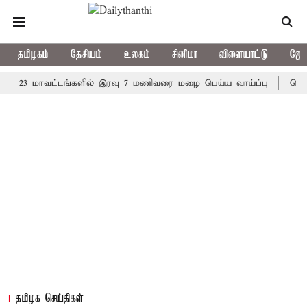
தமிழகம்
தேசியம்
உலகம்
சினிமா
விளையாட்டு
ஜோத
3 மாவட்டங்களில் இரவு 7 மணிவரை மழை பெய்ய வாய்ப்பு
கொரிய பேட
தமிழக செய்திகள்