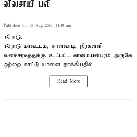
விவசாயி பலி
Published on
:
09 Aug 2026, 11:40 am
ஈரோடு,
ஈரோடு மாவட்டம்,
தாளவாடி
, ஜீரகள்ளி
வனச்சரகத்துக்கு உட்பட்ட காமையன்புரம் அருகே
ஒற்றை காட்டு
யானை தாக்கி
யதில்
Read More