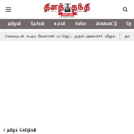
தமிழகம்
தேசியம்
உலகம்
சினிமா
விளையாட்டு
ஜோத
ூடிய வேளாண் பட்ஜெட்: முதல்-அமைச்சர் விஜய்
தமிழக அரசியலில் 
தமிழக செய்திகள்