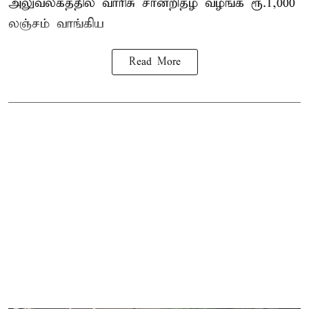
அலுவலகத்தில்
வாரிசு சான்றிதழ்
வழங்க ரூ.1,000
லஞ்சம் வாங்கிய
Read More