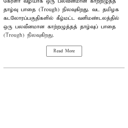
கேரளா வழியாக ஒரு பலவீனமான காற்றழுத்த
தாழ்வு பாதை (Trough) நிலவுகிறது. வட தமிழக
கடலோரப்பகுதிகளில் கீழ்மட்ட வளிமண்டலத்தில்
ஒரு பலவீனமான காற்றழுத்தத் தாழ்வுப் பாதை
(Trough) நிலவுகிறது.
Read More