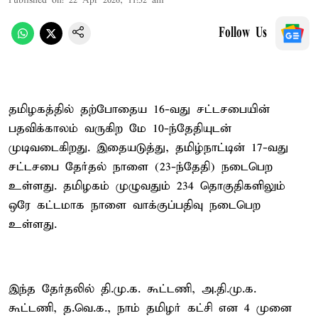
Published on
:
22 Apr 2026, 11:52 am
Follow Us
தமிழகத்தில் தற்போதைய 16-வது சட்டசபையின்
பதவிக்காலம் வருகிற மே 10-ந்தேதியுடன்
முடிவடைகிறது. இதையடுத்து, தமிழ்நாட்டின் 17-வது
சட்டசபை தேர்தல் நாளை (23-ந்தேதி) நடைபெற
உள்ளது. தமிழகம் முழுவதும் 234 தொகுதிகளிலும்
ஒரே கட்டமாக நாளை வாக்குப்பதிவு நடைபெற
உள்ளது.
இந்த தேர்தலில் தி.மு.க. கூட்டணி, அ.தி.மு.க.
கூட்டணி, த.வெ.க., நாம் தமிழர் கட்சி என 4 முனை