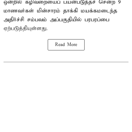
ஒன்றில் கழிவறையைப் பயன்படுத்தச் சென்ற 9
மாணவர்கள்
மின்சாரம் தாக்கி
மயக்கமடைந்த
அதிர்ச்சி சம்பவம் அப்பகுதியில் பரபரப்பை
ஏற்படுத்தியுள்ளது.
Read More