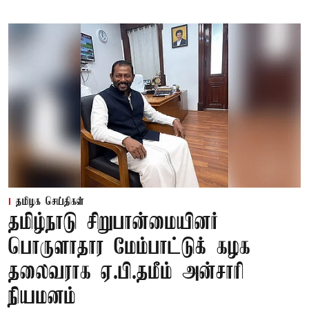
தமிழக செய்திகள்
தமிழ்நாடு சிறுபான்மையினர்
பொருளாதார மேம்பாட்டுக் கழக
தலைவராக ஏ.பி.தமீம் அன்சாரி
நியமனம்