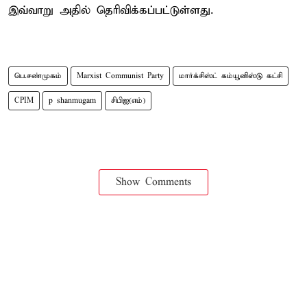
இவ்வாறு அதில் தெரிவிக்கப்பட்டுள்ளது.
பெ.சண்முகம்
Marxist Communist Party
மார்க்சிஸ்ட் கம்யூனிஸ்டு கட்சி
CPIM
p shanmugam
சிபிஐ(எம்)
Show Comments