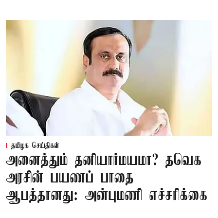
தமிழக செய்திகள்
அனைத்தும் தனியார்மயமா? தவெக
அரசின் பயணப் பாதை
ஆபத்தானது: அன்புமணி எச்சரிக்கை