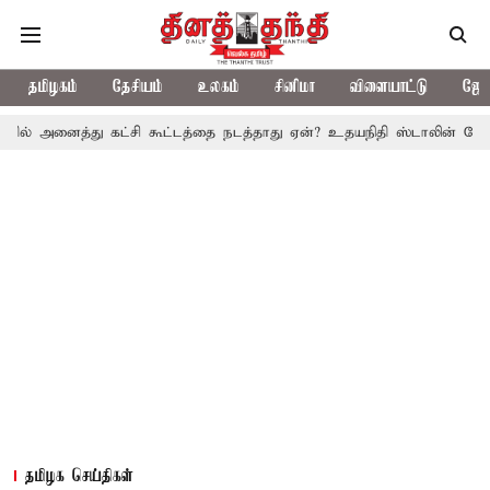
தமிழகம்
தேசியம்
உலகம்
சினிமா
விளையாட்டு
ஜோத
்து கட்சி கூட்டத்தை நடத்தாது ஏன்? உதயநிதி ஸ்டாலின் கேள்வி
த.வ
தமிழக செய்திகள்