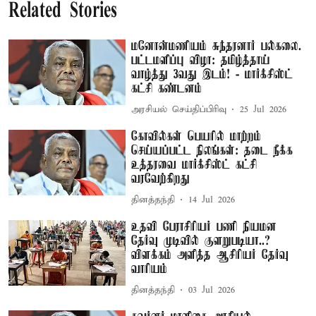
Related Stories
மனோன்மணியம் சுந்தரனார் பல்கலை.
பட்டமளிப்பு விழா: தமிழ்த்தாய்
வாழ்த்து 3வது இடம்! - மார்க்சிஸ்ட்
கட்சி கண்டனம்
அரசியல் செய்திப்பிரிவு
25 Jul 2026
கோவில்கள் பெயரில் மாற்றம்
செய்யப்பட்ட நிலங்கள்: தடை நீக்க
உத்தரவை மார்க்சிஸ்ட் கட்சி
வரவேற்கிறது
தினத்தந்தி
14 Jul 2026
உதவி பேராசிரியர் பணி நியமன
தேர்வு முடிவில் குளறுபடியா..?
விளக்கம் அளித்த ஆசிரியர் தேர்வு
வாரியம்
தினத்தந்தி
03 Jul 2026